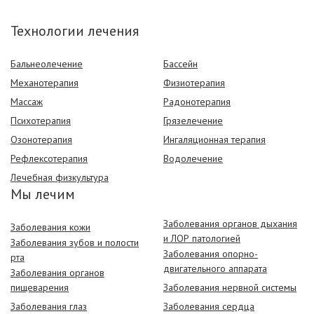
Технологии лечения
Бальнеолечение
Бассейн
Механотерапия
Физиотерапия
Массаж
Радонотерапия
Психотерапия
Грязелечение
Озонотерапия
Ингаляционная терапия
Рефлексотерапия
Водолечение
Лечебная физкультура
Мы лечим
Заболевания органов дыхания
Заболевания кожи
и ЛОР патологией
Заболевания зубов и полости
Заболевания опорно-
рта
двигательного аппарата
Заболевания органов
пищеварения
Заболевания нервной системы
Заболевания глаз
Заболевания сердца